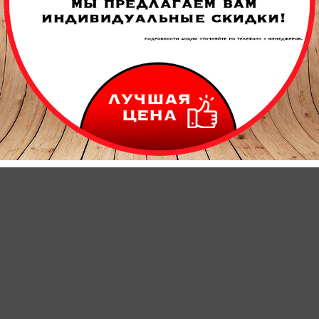
инированная
Фанера шлифованная
Фанера ФК
Фанера д
гостойкая
Фанера строительная