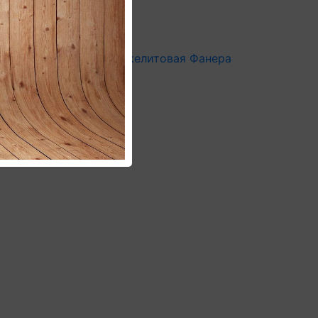
ля опалубки
Фанера бакелитовая
Фанера