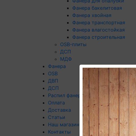
Фанера для опалубки
Фанера бакелитовая
Фанера хвойная
Фанера транспортная
Фанера влагостойкая
Фанера строительная
OSB-плиты
ДСП
МДФ
Фанера
OSB
ДВП
ДСП
Распил фанеры
Оплата
Доставка
Статьи
Наш магазин
Контакты