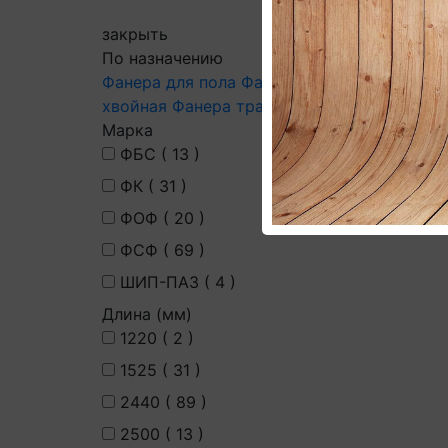
закрыть
По назначению
Фанера для пола
Фанера ФСФ
Фанера лам
хвойная
Фанера транспортная
Фанера вла
Марка
ФБС (
13
)
ФК (
31
)
ФОФ (
20
)
ФСФ (
69
)
ШИП-ПАЗ (
4
)
Длина (мм)
1220 (
2
)
1525 (
31
)
2440 (
89
)
2500 (
13
)